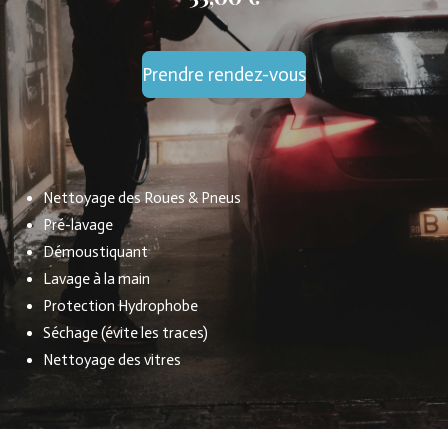
Prendre rendez-vous
Nettoyage des
Roues & Pneus
Pré-lavage
Démoustiquant
Lavage à la main
Protection Hydrophobe
Séchage (évite les traces)
Nettoyage des vitres