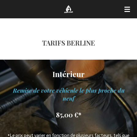
Passer
au
contenu
principal
TARIFS BERLINE
Intérieur
Remise de votre véhicule le plus proche du
neuf
85,00 €*
*Le prix peut varier en fonction de plusieurs facteurs, tels que