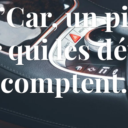
’Car, un p
 qui les dé
comptent.