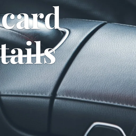
icard
tails